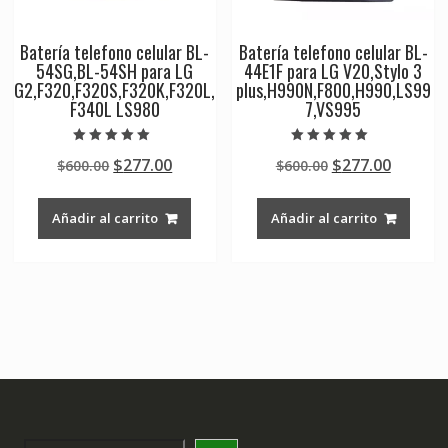
Batería telefono celular BL-
Batería telefono celular BL-
54SG,BL-54SH para LG
44E1F para LG V20,Stylo 3
G2,F320,F320S,F320K,F320L,
plus,H990N,F800,H990,LS99
F340L LS980
7,VS995
Valorado en
Valorado en
Original
Current
Original
Curren
$
277.00
$
277.00
$
600.00
$
600.00
5.00
5.00
de 5
de 5
price
price
price
price
was:
is:
was:
is:
Añadir al carrito
Añadir al carrito
$600.00.
$277.00.
$600.00.
$277.00