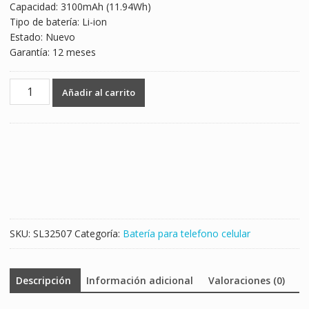
Capacidad: 3100mAh (11.94Wh)
Tipo de batería: Li-ion
Estado: Nuevo
Garantía: 12 meses
Batería
Añadir al carrito
telefono
celular
WT330
para
Nokia
4.2
cantidad
SKU:
SL32507
Categoría:
Batería para telefono celular
Descripción
Información adicional
Valoraciones (0)