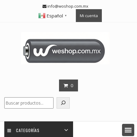
Skip
info@woshop.com.mx
to
Español
Mi cuenta
content
▼
0
Buscar
CATEGORÍAS