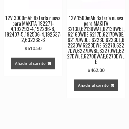
12V 3000mAh Batería nueva
12V 1500mAh Batería nueva
para MAKITA 192271-
para MAKITA
4,192293-4,192296-8,
6213D,6213DWAE,6213DWBE,
192407-5,192536-4,192537-
6216DWDE,6217D,6217DWDE,
2,632268-6
6217DWDLE,6223D,6223DE,6
223DW,6223DWE,6227D,622
$
610.50
7DW,6227DWBE,6227DWE,62
27DWLE,6270DWAE,6270DWL
E
Añadir al carrito
$
462.00
Añadir al carrito