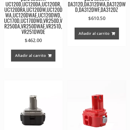
UC120D,UC120DA,UC120DR,
DA312D,DA312DWA,DA312DW
UC120DRA,UC120DW,UC120D
D,DA312DWF,DA312DZ
WA,UC120DWAE,UC120DWD,
$
610.50
UC170D,UC170DWD,VR250D,V
R250DA,VR250DWAE,VR251D,
VR251DWDE
Añadir al carrito
$
462.00
Añadir al carrito