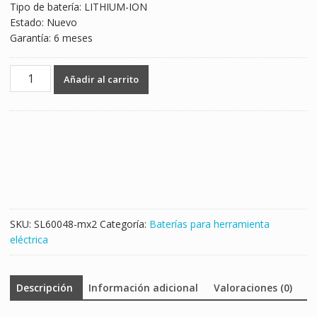
Tipo de batería: LITHIUM-ION
Estado: Nuevo
Garantía: 6 meses
14.4V
Añadir al carrito
3.0Ah
Batería
nueva
para
Hitachi
329083
329877
329901
33055
SKU:
SL60048-mx2
Categoría:
Baterías para herramienta
330067
eléctrica
cantidad
Descripción
Información adicional
Valoraciones (0)