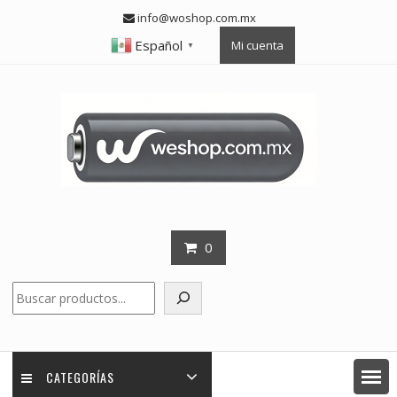
Skip
info@woshop.com.mx
to
Español
Mi cuenta
content
▼
0
Buscar
CATEGORÍAS