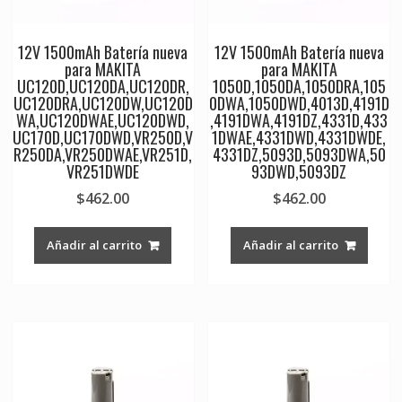
12V 1500mAh Batería nueva
12V 1500mAh Batería nueva
para MAKITA
para MAKITA
UC120D,UC120DA,UC120DR,
1050D,1050DA,1050DRA,105
UC120DRA,UC120DW,UC120D
0DWA,1050DWD,4013D,4191D
WA,UC120DWAE,UC120DWD,
,4191DWA,4191DZ,4331D,433
UC170D,UC170DWD,VR250D,V
1DWAE,4331DWD,4331DWDE,
R250DA,VR250DWAE,VR251D,
4331DZ,5093D,5093DWA,50
VR251DWDE
93DWD,5093DZ
$
462.00
$
462.00
Añadir al carrito
Añadir al carrito