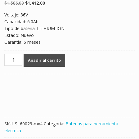
Original
Current
$
1,586.00
$
1,412.00
price
price
Voltaje: 36V
was:
is:
Capacidad: 6.0Ah
$1,586.00.
$1,412.00.
Tipo de batería: LITHIUM-ION
Estado: Nuevo
Garantía: 6 meses
36V
Añadir al carrito
6.0Ah
Batería
nueva
para
BOSCH
GSA
36V-
LI
,GSR
SKU:
SL60029-mx4
Categoría:
Baterías para herramienta
36
eléctrica
V-
Li.11536VSR,1651K,1671B,1671K,GSB