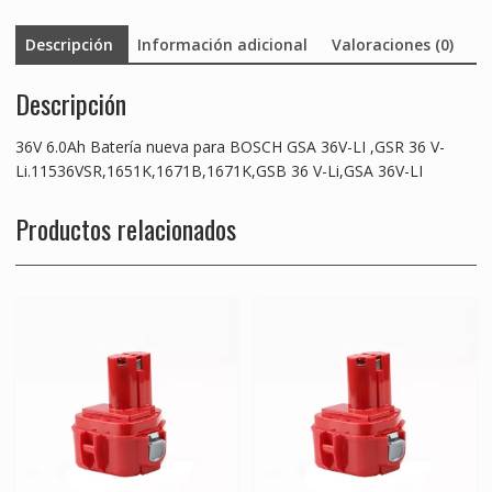
36
Descripción
Información adicional
Valoraciones (0)
V-
Li,GSA
Descripción
36V-
LI
cantidad
36V 6.0Ah Batería nueva para BOSCH GSA 36V-LI ,GSR 36 V-
Li.11536VSR,1651K,1671B,1671K,GSB 36 V-Li,GSA 36V-LI
Productos relacionados