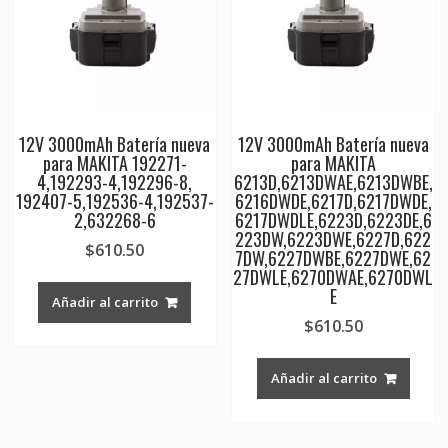
12V 3000mAh Batería nueva
12V 3000mAh Batería nueva
para MAKITA 192271-
para MAKITA
4,192293-4,192296-8,
6213D,6213DWAE,6213DWBE,
192407-5,192536-4,192537-
6216DWDE,6217D,6217DWDE,
2,632268-6
6217DWDLE,6223D,6223DE,6
223DW,6223DWE,6227D,622
$
610.50
7DW,6227DWBE,6227DWE,62
27DWLE,6270DWAE,6270DWL
E
Añadir al carrito
$
610.50
Añadir al carrito