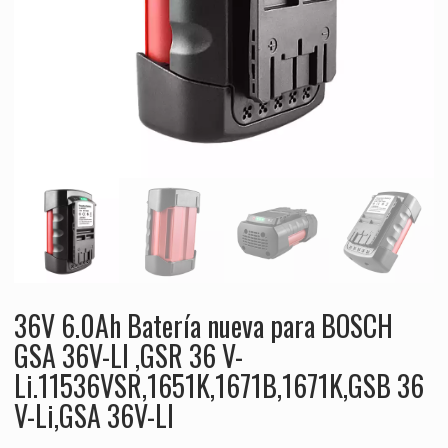
36V 6.0Ah Batería nueva para BOSCH
GSA 36V-LI ,GSR 36 V-
Li.11536VSR,1651K,1671B,1671K,GSB 36
V-Li,GSA 36V-LI