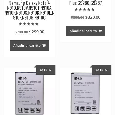
Samsung Galaxy Note 4
Plus,G9280,G9287
N910,N910V,N910T,N910A
N910P,N910S,N910K,N910L,N
Valorado en
910F,N910G,N910C
Original
Curren
$
320.00
$
800.00
4.50
de 5
price
price
was:
is:
Valorado en
Añadir al carrito
Original
Current
$
299.00
$
700.00
5.00
$800.00.
$320.00
de 5
price
price
was:
is:
Añadir al carrito
$700.00.
$299.00.
¡OFERTA!
¡OFERTA!