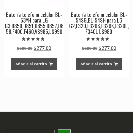
Batería telefono celular BL-
Batería telefono celular BL-
53YH para LG
54SG,BL-54SH para LG
G3,D850,D851,D855,D857,D8
G2,F320,F320S,F320K,F320L,
58,F400,F460,VS985,LS990
F340L LS980
Valorado en
Valorado en
Original
Current
Original
Curren
$
277.00
$
277.00
$
600.00
$
600.00
5.00
5.00
de 5
de 5
price
price
price
price
was:
is:
was:
is:
Añadir al carrito
Añadir al carrito
$600.00.
$277.00.
$600.00.
$277.00
Search