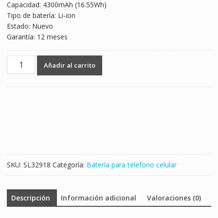
Capacidad: 4300mAh (16.55Wh)
Tipo de batería: Li-ion
Estado: Nuevo
Garantía: 12 meses
Batería
Añadir al carrito
telefono
celular
BL-
42AX
para
Infinix
NOTE
4
cantidad
SKU:
SL32918
Categoría:
Batería para telefono celular
Descripción
Información adicional
Valoraciones (0)