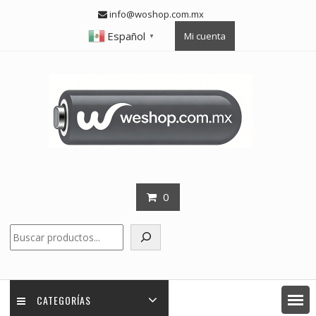
Skip
info@woshop.com.mx
to
Español
Mi cuenta
content
▼
0
Buscar
CATEGORÍAS